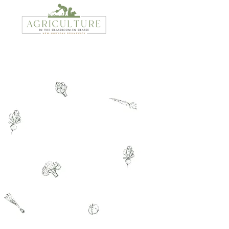
Nos racines
Agriculture en classe Nouveau-Brunswick
(AEC-NB) a été lancé en
2017-2018
. Il
s’agit d’une excellente addition aux efforts
existants pour sensibiliser, éduquer et
promouvoir l’agriculture dans les écoles du
Nouveau-Brunswick et ce, à tous les
niveaux scolaires.
Les étudiants auront l'occasion
d'apprendre l'importance du
développement économique, nutritionnel
et professionnel de l'industrie agricole
grâce à des activités interactives et
innovatrices.