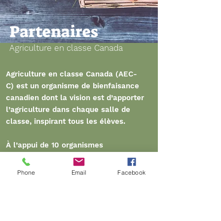
Partenaires
Agriculture en classe Canada
Agriculture en classe Canada (AEC-
C) est un organisme de bienfaisance
canadien dont la vision est d’apporter
l’agriculture dans chaque salle de
classe, inspirant tous les élèves.
À l’appui de 10 organismes
provinciaux, l’AEC-C aide à partager
des ressources et des programmes
Phone
Email
Facebook
précis, équilibrés et actuels liés aux
programmes d’études.