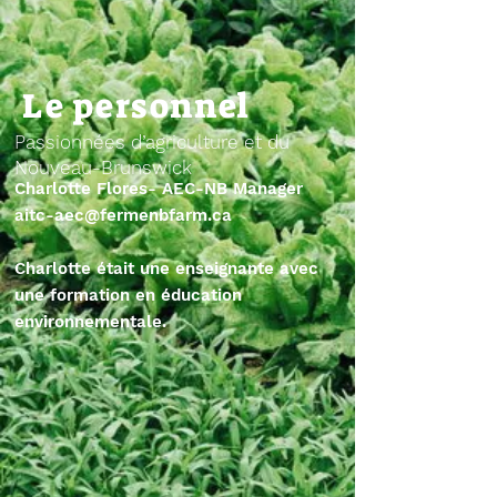
Le personnel
Passionnées d’agriculture et du
Nouveau-Brunswick
Charlotte Flores- AEC-NB Manager
aitc-aec@fermenbfarm.ca
Charlotte était une enseignante avec
une formation en éducation
environnementale.